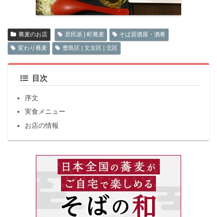
蕎麦のお店
庶民派 | 町蕎麦
そば居酒屋・酒肴
変わり蕎麦
豊島区 | 文京区 | 北区
目次
序文
実食メニュー
お店の情報