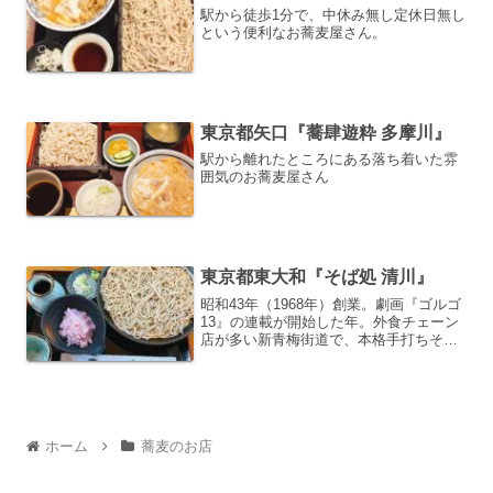
駅から徒歩1分で、中休み無し定休日無し
という便利なお蕎麦屋さん。
東京都矢口『蕎肆遊粋 多摩川』
駅から離れたところにある落ち着いた雰
囲気のお蕎麦屋さん
東京都東大和『そば処 清川』
昭和43年（1968年）創業。劇画『ゴルゴ
13』の連載が開始した年。外食チェーン
店が多い新青梅街道で、本格手打ちそば
が味わえるお蕎麦屋さん。
ホーム
蕎麦のお店