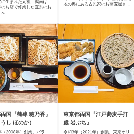
代に生まれた元祖「鴨南ば
地の奥にある古民家のお蕎麦屋さ
祥のお店で修業した直系のお
ん。
さん
両国『蕎肆 穂乃香』
東京都両国『江戸蕎麦手打
うし ほのか）
處 岩ぶち』
年（2008年）創業。バラ
令和3年（2021年）創業。東京オリ