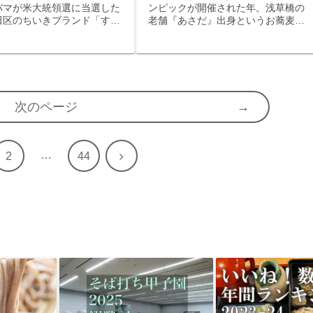
バマが米大統領選に当選した
ンピックが開催された年。浅草橋の
田区のちいきブランド「すみ
老舗『あさだ』出身というお蕎麦屋
ン」認証メニューがあるお蕎
さん。
ん。
次のページ
…
次
2
44
へ