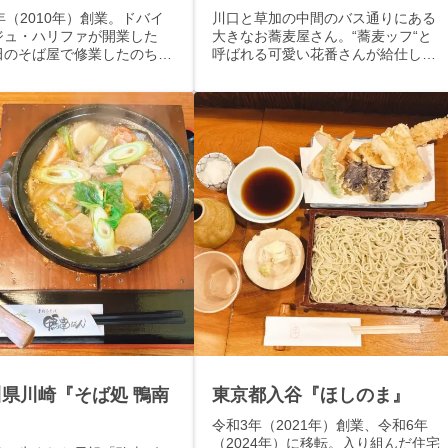
年（2010年）創業。ドバイ
川口と草加の中間のバス通りにある
ジュ・ハリファが開業した
大きなお蕎麦屋さん。“蕎麦ッフ“と
田のそば屋で修業したのち
呼ばれる可愛い花番さんが給仕して
立したお蕎麦屋さん
くれます。
県川崎『そば処 鴨南
東京都入谷『ほしのま』
』
令和3年（2021年）創業、令和6年
（2024年）に移転。入り組んだ住宅