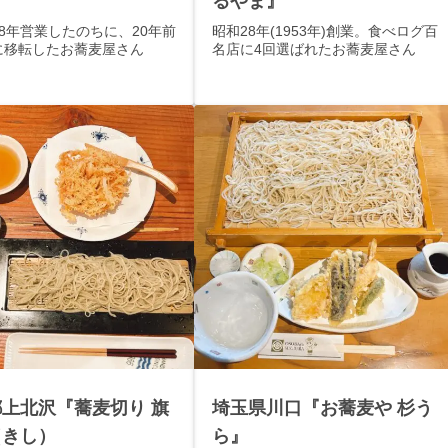
』
るやま』
8年営業したのちに、20年前
昭和28年(1953年)創業。食べログ百
に移転したお蕎麦屋さん
名店に4回選ばれたお蕎麦屋さん
上北沢『蕎麦切り 旗
埼玉県川口『お蕎麦や 杉う
（きし）
ら』