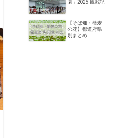
園」2025 観戦記
【そば畑・蕎麦
の花】都道府県
別まとめ