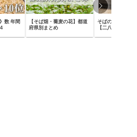
》数 年間
【そば畑・蕎麦の花】都道
そばの美味しさ・
4
府県別まとめ
【二八と十割編】