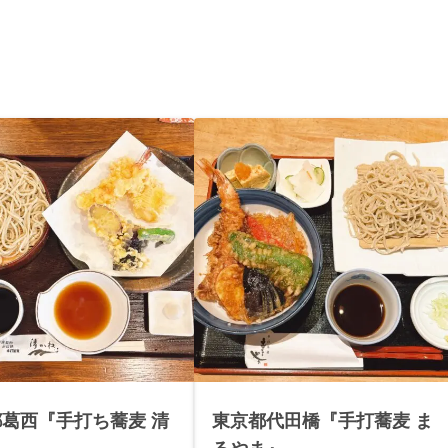
葛西『手打ち蕎麦 清
東京都代田橋『手打蕎麦 ま