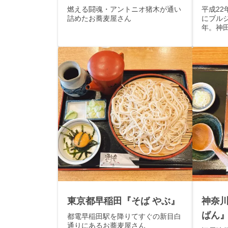
燃える闘魂・アントニオ猪木が通い
平成22
詰めたお蕎麦屋さん
にブル
年。神
に、独
東京都早稲田『そば やぶ』
神奈川
ばん
都電早稲田駅を降りてすぐの新目白
通りにあるお蕎麦屋さん