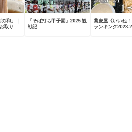
ばの和」｜
「そば打ち甲子園」2025 観
蕎麦屋《いいね！
お取り寄
戦記
ランキング2023-2
適