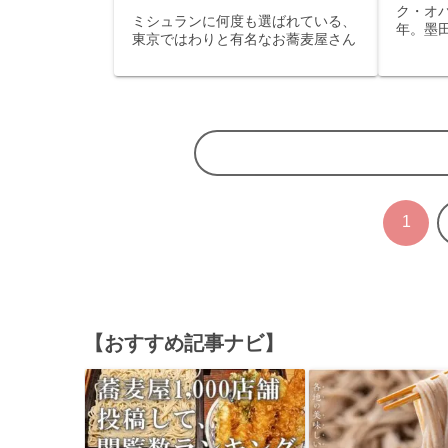
ク・オ
ミシュランに何度も選ばれている、
年。墨
東京ではわりと有名なお蕎麦屋さん
だモダ
麦屋さ
1
【おすすめ記事ナビ】