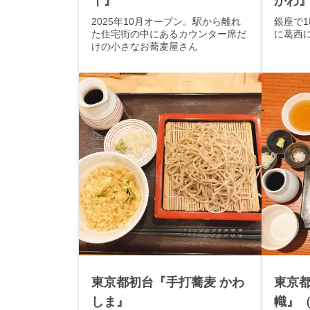
十』
かわ
2025年10月オープン。駅から離れ
銀座で1
た住宅街の中にあるカウンター席だ
に葛西
けの小さなお蕎麦屋さん
東京都初台『手打蕎麦 かわ
東京都
しま』
幟』