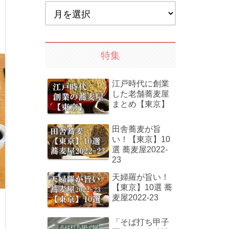
特集
江戸時代に創業
した老舗蕎麦屋
まとめ【東京】
田舎蕎麦が旨
い！【東京】10
選 蕎麦屋2022-
23
天婦羅が旨い！
【東京】10選 蕎
麦屋2022-23
「そば打ち甲子