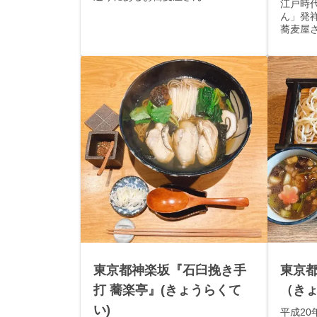
江戸時
ん」発
蕎麦屋
東京都神楽坂『石臼挽き手
東京都
打 蕎楽亭』(きょうらくて
（きょ
い)
平成20