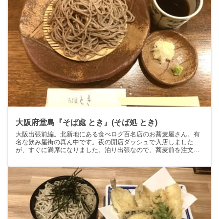
大阪府堂島『そば處 とき』(そば処 とき)
大阪出張前編。北新地にある食べログ百名店のお蕎麦屋さん。有
名な飲み屋街の真ん中です。夜の開店ダッシュで入店しました
が、すぐに満席になりました。泊り出張なので、蕎麦前を注文。
トンビ串とイワシの天ぷら。北海道音威子府産のそば粉を使った
「十割そば」。