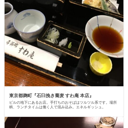
東京都麹町『石臼挽き蕎麦 すわ庵 本店』
ビルの地下にあるお店。手打ちのおそばはツルツル系です。場所
柄、ランチタイムは働く人で混み込み。エネルギッシュ。