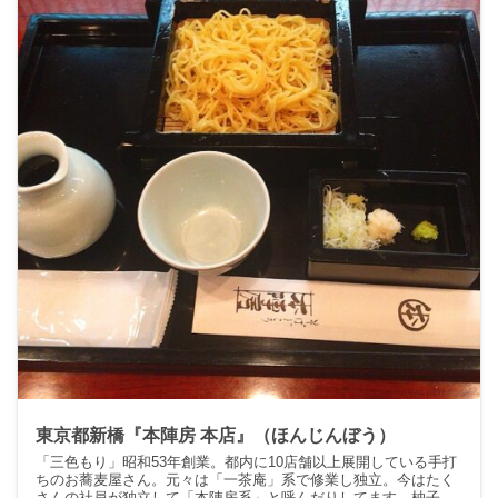
東京都新橋『本陣房 本店』（ほんじんぼう）
「三色もり」昭和53年創業。都内に10店舗以上展開している手打
ちのお蕎麦屋さん。元々は「一茶庵」系で修業し独立。今はたく
さんの社員が独立して「本陣房系」と呼んだりしてます。柚子切