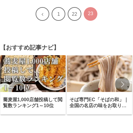
23
前
1
22
へ
【おすすめ記事ナビ】
蕎麦屋1,000店舗投稿して閲
そば専門EC「そばの和」｜
覧数ランキング1～10位
全国の名店の味をお取り寄
せ・ギフトにも最適