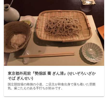
東京都外苑前『勢揃坂 蕎 ぎん清』(せいぞろいざか
そば ぎんせい)
国立競技場の南側の小道。ご店主が和食出身で落ち着いた雰囲
気。歯ごたえのある手打ちが好みです。