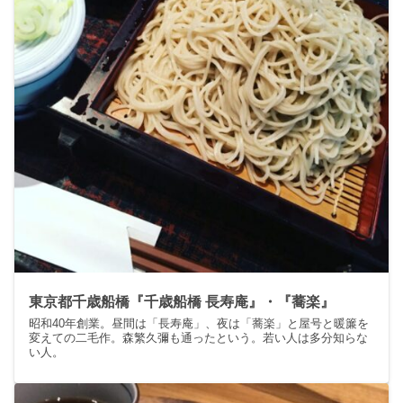
東京都千歳船橋『千歳船橋 長寿庵』・『蕎楽』
昭和40年創業。昼間は「長寿庵」、夜は「蕎楽」と屋号と暖簾を
変えての二毛作。森繁久彌も通ったという。若い人は多分知らな
い人。