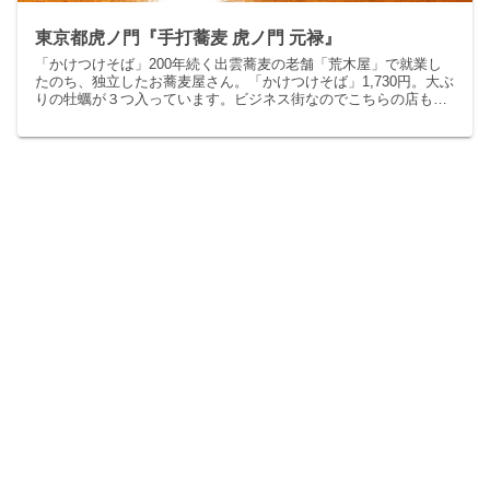
東京都虎ノ門『手打蕎麦 虎ノ門 元禄』
「かけつけそば」200年続く出雲蕎麦の老舗「荒木屋」で就業し
たのち、独立したお蕎麦屋さん。「かけつけそば」1,730円。大ぶ
りの牡蠣が３つ入っています。ビジネス街なのでこちらの店も昼
時は並んでます。