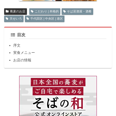
蕎麦のお店
こだわり | 本格的
そば居酒屋・酒肴
天せいろ
千代田区 | 中央区 | 港区
目次
序文
実食メニュー
お店の情報