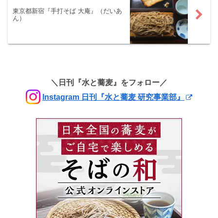
東京都新宿『手打そば 大庵』（だいあ
ん）
＼日刊『水と蕎麦』をフォロー／
Instagram 日刊『水と蕎麦 研究事業部』