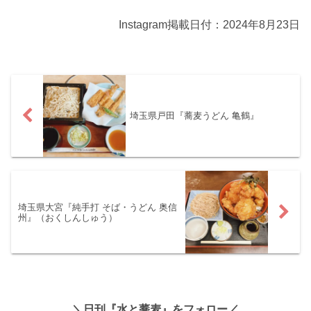
Instagram掲載日付：2024年8月23日
埼玉県戸田『蕎麦うどん 亀鶴』
埼玉県大宮『純手打 そば・うどん 奥信
州』（おくしんしゅう）
＼日刊『水と蕎麦』をフォロー／