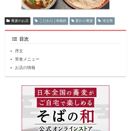
蕎麦のお店
こだわり | 本格的
変わり蕎麦
埼玉県
目次
序文
実食メニュー
お店の情報