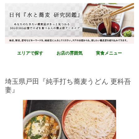
エリアで探す
お店の雰囲気
実食メニュー
埼玉県戸田『純手打ち蕎麦うどん 更科吾
妻』