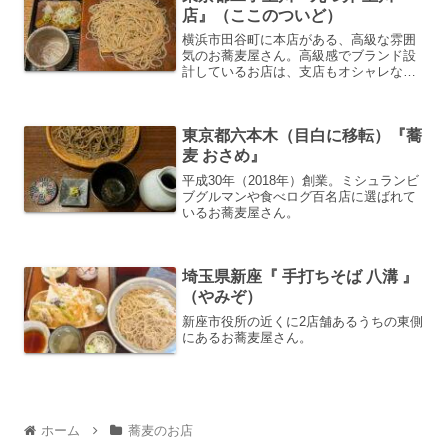
店』（ここのついど）
横浜市田谷町に本店がある、高級な雰囲
気のお蕎麦屋さん。高級感でブランド設
計しているお店は、支店もオシャレな街
にありますね。
東京都六本木（目白に移転）『蕎
麦 おさめ』
平成30年（2018年）創業。ミシュランビ
ブグルマンや食べログ百名店に選ばれて
いるお蕎麦屋さん。
埼玉県新座『 手打ちそば 八溝 』
（やみぞ）
新座市役所の近くに2店舗あるうちの東側
にあるお蕎麦屋さん。
ホーム
蕎麦のお店