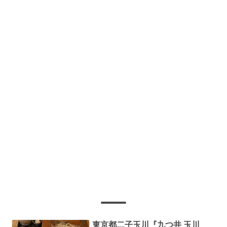
東京都二子玉川『九つ井 玉川