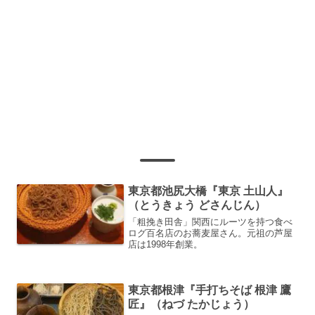
東京都池尻大橋『東京 土山人』
（とうきょう どさんじん）
「粗挽き田舎」関西にルーツを持つ食べ
ログ百名店のお蕎麦屋さん。元祖の芦屋
店は1998年創業。
東京都根津『手打ちそば 根津 鷹
匠』（ねづ たかじょう）