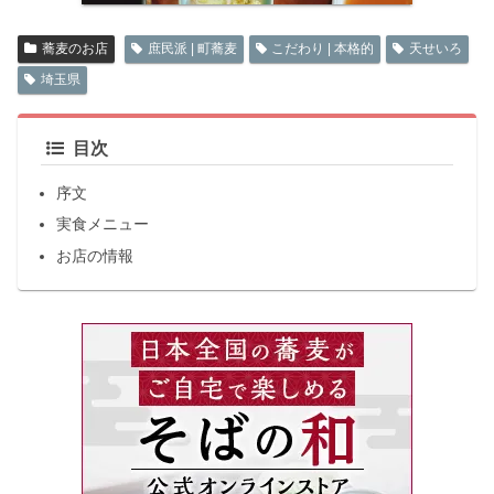
蕎麦のお店
庶民派 | 町蕎麦
こだわり | 本格的
天せいろ
埼玉県
目次
序文
実食メニュー
お店の情報