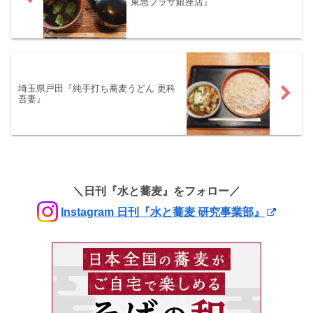
東急プラザ銀座店』
埼玉県戸田『純手打ち蕎麦うどん 更科
吾妻』
＼日刊『水と蕎麦』をフォロー／
Instagram 日刊『水と蕎麦 研究事業部』