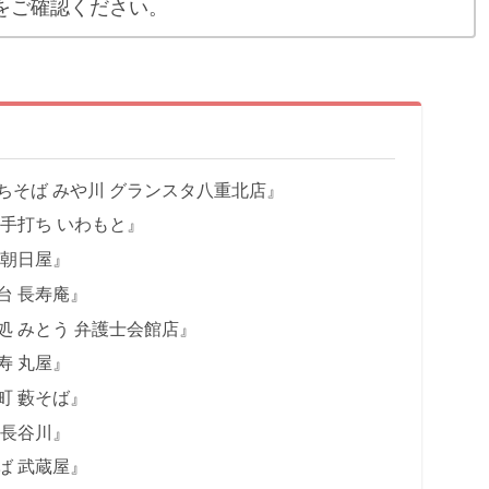
をご確認ください。
ちそば みや川 グランスタ八重北店』
 手打ち いわもと』
 朝日屋』
台 長寿庵』
処 みとう 弁護士会館店』
寿 丸屋』
町 藪そば』
 長谷川』
ば 武蔵屋』