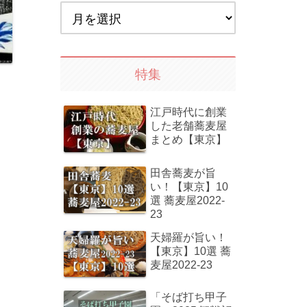
特集
江戸時代に創業
した老舗蕎麦屋
まとめ【東京】
田舎蕎麦が旨
い！【東京】10
選 蕎麦屋2022-
23
天婦羅が旨い！
【東京】10選 蕎
麦屋2022-23
「そば打ち甲子