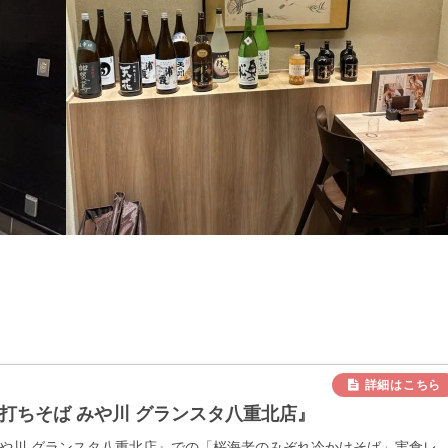
打ちそば みや川 グランスタ八重北店』
みや川 グランスタ八重北店』での「桜海老のみぞれ冷かけそば」実食レ