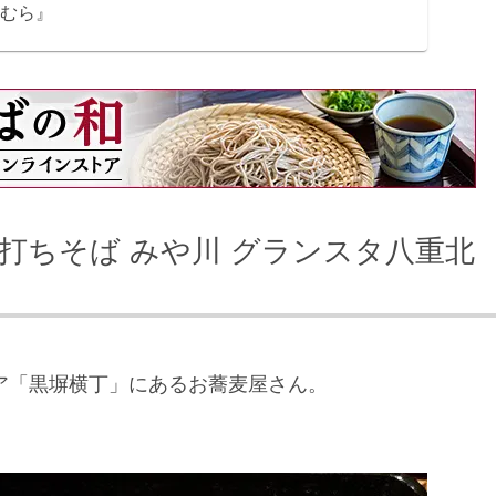
上むら』
打ちそば みや川 グランスタ八重北
ア「黒塀横丁」にあるお蕎麦屋さん。