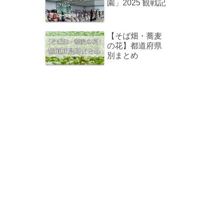
園」2025 観戦記
【そば畑・蕎麦
の花】都道府県
別まとめ