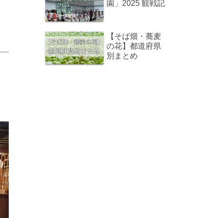
園」2025 観戦記
【そば畑・蕎麦
の花】都道府県
別まとめ