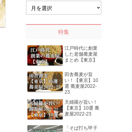
特集
江戸時代に創業
した老舗蕎麦屋
まとめ【東京】
田舎蕎麦が旨
い！【東京】10
選 蕎麦屋2022-
23
天婦羅が旨い！
【東京】10選 蕎
麦屋2022-23
「そば打ち甲子