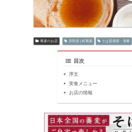
蕎麦のお店
庶民派 | 町蕎麦
そば居酒屋・酒肴
目次
序文
実食メニュー
お店の情報