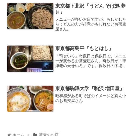
東京都下北沢『うどん そば処 夢
月』
メニューが多いお店ですが、もしかした
らうどんの方が得意かもしれないお蕎麦
屋さん。
東京都高島平『もとはし』
「鴨せいろ」奇数日と偶数日で、メニュ
ーが変わるお蕎麦屋さん。奇数日が「車
海老の天せいろ」です。偶数日の冬場は
「鴨せいろ」、夏場は「桜海老のかき揚
げ」です。
東京都駒澤大学『駒沢 増田屋』
昭和感がある町そばのイメージど真ん中
のお蕎麦屋さん
ホーム
蕎麦のお店