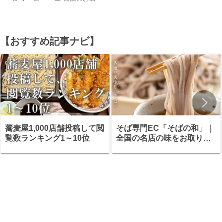
【おすすめ記事ナビ】
蕎麦屋1,000店舗投稿して閲
そば専門EC「そばの和」｜
覧数ランキング1～10位
全国の名店の味をお取り寄
せ・ギフトにも最適