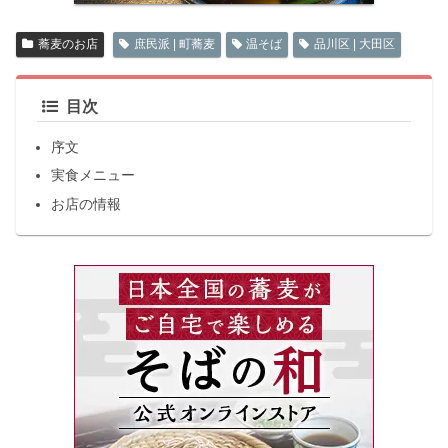
蕎麦のお店
庶民派 | 町蕎麦
温そば
品川区 | 大田区
目次
序文
実食メニュー
お店の情報