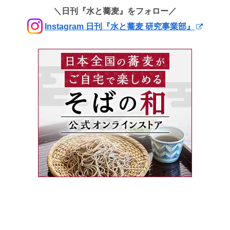
＼日刊『水と蕎麦』をフォロー／
Instagram 日刊『水と蕎麦 研究事業部』