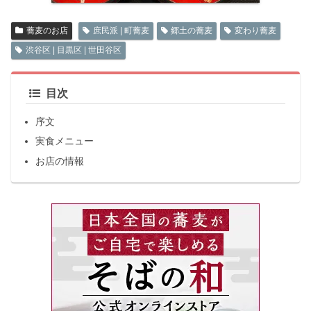
蕎麦のお店
庶民派 | 町蕎麦
郷土の蕎麦
変わり蕎麦
渋谷区 | 目黒区 | 世田谷区
目次
序文
実食メニュー
お店の情報