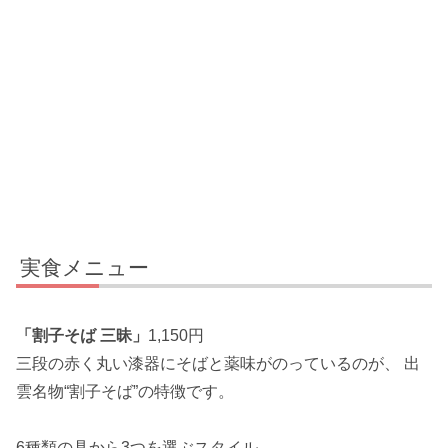
実食メニュー
「割子そば 三昧」
1,150円
三段の赤く丸い漆器にそばと薬味がのっているのが、 出
雲名物“割子そば”の特徴です。
6種類の具から3つを選ぶスタイル。