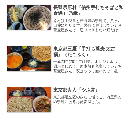
長野県原村『信州手打ちそばと和
食処 山乃幸』
原村は山梨県と長野県の県境で、八ヶ岳
山麓にあります。民宿に併設しているお
蕎麦屋さんで、辺りは何もない畑だけで
す。このお店の良いところは、富士山が
見えるところ！！
東京都三鷹『手打ち蕎麦 太古
福』（たこふく）
平成23年(2011年)創業。オリジナルつけ
麺が楽しめて、蕎麦前も充実しているお
蕎麦屋さん。夜はやって無いので、昼吞
み専用のお店です。
東京都舎人『やぶ常』
東京都足立区のさらに端っこ、埼玉県と
の県境にあるお蕎麦屋さん。