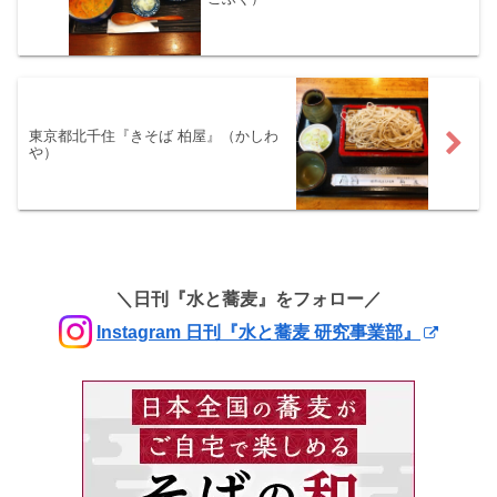
東京都北千住『きそば 柏屋』（かしわ
や）
＼日刊『水と蕎麦』をフォロー／
Instagram 日刊『水と蕎麦 研究事業部』