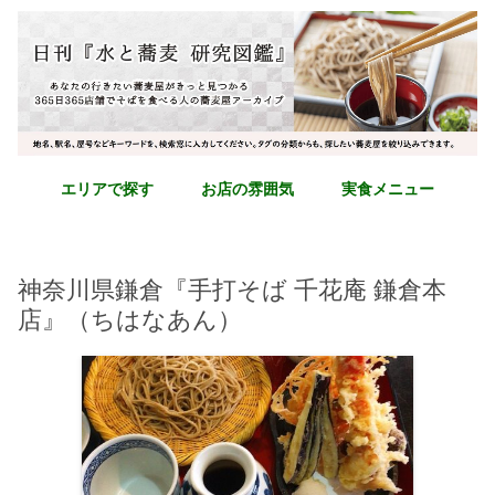
エリアで探す
お店の雰囲気
実食メニュー
神奈川県鎌倉『手打そば 千花庵 鎌倉本
店』（ちはなあん）