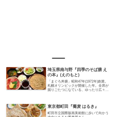
埼玉県南与野『四季のそば膳 え
の本』(えのもと)
「まぐろ丼膳」昭和47年(1972年)創業。
札幌オリンピックが開催した年。全席が
掘りごたつになている、ゆったり広々と
した大きなお蕎麦屋さん。
東京都町田『蕎麦 はるき』
町田市立国際版画美術館に歩いて向かう