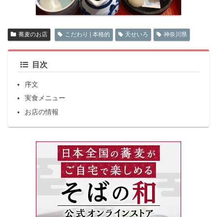
蕎麦のお店
こだわり | 本格的
天せいろ
神奈川県
目次
序文
実食メニュー
お店の情報