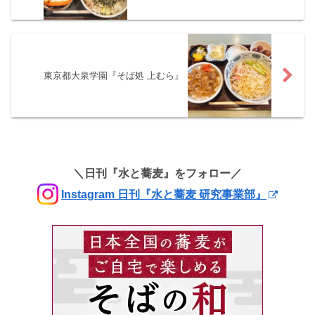
東京都大泉学園『そば処 上むら』
＼日刊『水と蕎麦』をフォロー／
Instagram 日刊『水と蕎麦 研究事業部』