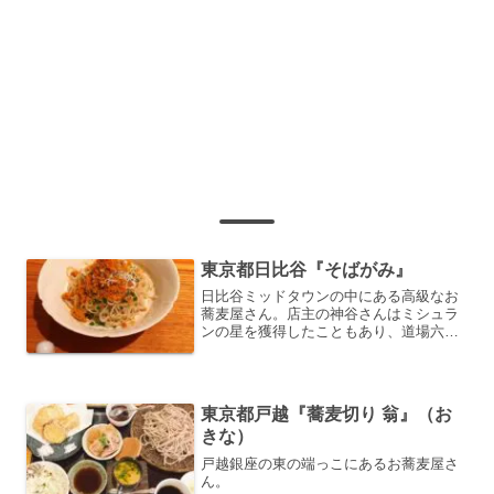
東京都日比谷『そばがみ』
日比谷ミッドタウンの中にある高級なお
蕎麦屋さん。店主の神谷さんはミシュラ
ンの星を獲得したこともあり、道場六三
郎さんとも親交があるそうです。「から
すみ蕎麦＋だし巻き卵」衝撃！！滅茶苦
茶旨いです。からすみの海鮮の風味が歯
ごたえある細麺の更科蕎麦に凄く合いま
東京都戸越『蕎麦切り 翁』（お
す。量は少なめなので、本心で写真の3倍
きな）
は食べたかった。
戸越銀座の東の端っこにあるお蕎麦屋さ
ん。