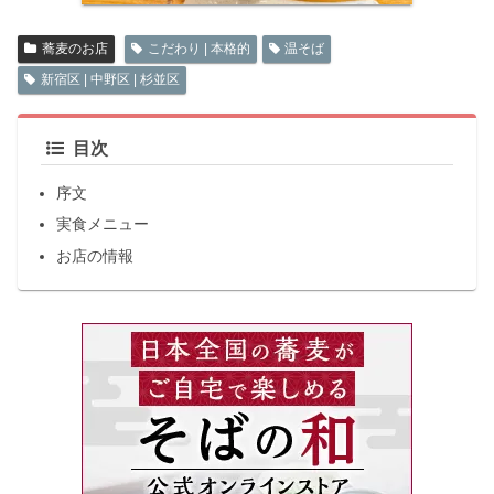
蕎麦のお店
こだわり | 本格的
温そば
新宿区 | 中野区 | 杉並区
目次
序文
実食メニュー
お店の情報