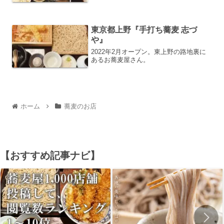
東京都上野『手打ち蕎麦 志づ
や』
2022年2月オープン。東上野の路地裏に
あるお蕎麦屋さん。
ホーム
蕎麦のお店
【おすすめ記事ナビ】