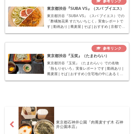
東京都渋谷『SUBA VS』（スバ ブイエス）
東京都渋谷『SUBA VS』（スバ ブイエス）での
「酢橘無花果 すだちいちじく」実食レポートで
す | 動画あり | 蕎麦屋 | そば | おすすめ | 京都で有
名な立ち食いそば屋が東京に進出したお蕎麦屋
さん。
東京都渋谷『玉笑』（たまわらい）
東京都渋谷『玉笑』（たまわらい）での名物
「熱もりせいろ」実食レポートです | 動画あり |
蕎麦屋 | そば | おすすめ | 住宅地の中にあるミシ
ュラン一つ星のお蕎麦屋さん。予約が取れない
ことも、行列ができることも超有名。そばが無
くなり次第、営業終了です。
東京都石神井公園『肉蕎麦すず木 石神
井公園本店』