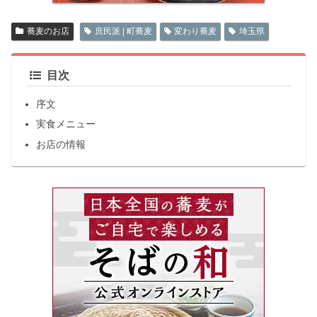
蕎麦のお店
庶民派 | 町蕎麦
変わり蕎麦
埼玉県
目次
序文
実食メニュー
お店の情報