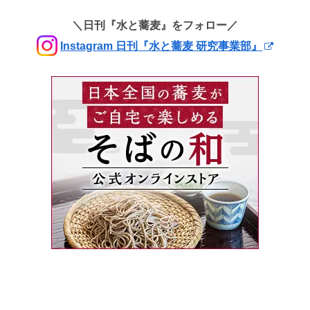
＼日刊『水と蕎麦』をフォロー／
Instagram 日刊『水と蕎麦 研究事業部』