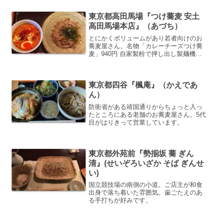
東京都高田馬場『つけ蕎麦 安土
高田馬場本店』（あづち）
とにかくボリュームがあり若者向けのお
蕎麦屋さん。名物「カレーチーズつけ蕎
麦」940円 自家製粉で押し出し製麺機の
蕎麦。並盛で300ｇ
東京都四谷『楓庵』（かえであ
ん）
防衛省がある靖国通りからちょっと入っ
たところにある老舗のお蕎麦屋さん。5代
目がはりきって営業しています。
東京都外苑前『勢揃坂 蕎 ぎん
清』(せいぞろいざか そば ぎんせ
い)
国立競技場の南側の小道。ご店主が和食
出身で落ち着いた雰囲気。歯ごたえのあ
る手打ちが好みです。