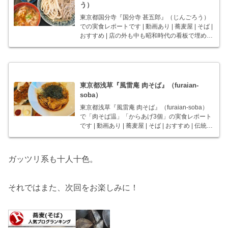
う）
東京都国分寺『国分寺 甚五郎』（じんごろう）
での実食レポートです | 動画あり | 蕎麦屋 | そば |
おすすめ | 店の外も中も昭和時代の看板で埋め尽
くされている、手打ちのうどん＆おそば屋さ
ん。
東京都浅草『風雷庵 肉そば』（furaian-
soba）
東京都浅草『風雷庵 肉そば』（furaian-soba）
で「肉そば温」「からあげ3個」の実食レポート
です | 動画あり | 蕎麦屋 | そば | おすすめ | 伝統と
か関係ない、とにかくガッツリの肉肉しいお蕎
麦屋さん。
ガッツリ系も十人十色。
それではまた、次回をお楽しみに！