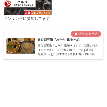
ランキングに参加してます
東京都三鷹『みたか 鷹場そば』
東京都三鷹『みたか 鷹場そば』で「悪魔の囁き
（ささやき）」の実食レポートです | 動画あり |
蕎麦屋 | そば | おすすめ | 昭和47年（1972年）創
業。札幌オリンピックが開催された年。三鷹市
役所の目の前にある、石臼挽き手打ちのお蕎麦
屋さん。