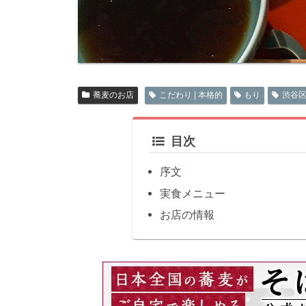
蕎麦のお店
こだわり | 本格的
もり
渋谷区 
目次
序文
実食メニュー
お店の情報