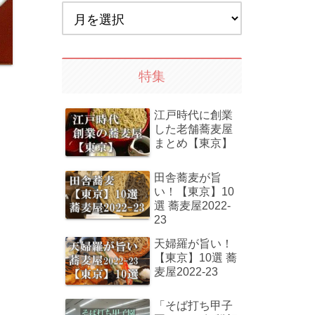
特集
江戸時代に創業
した老舗蕎麦屋
まとめ【東京】
田舎蕎麦が旨
い！【東京】10
選 蕎麦屋2022-
23
天婦羅が旨い！
【東京】10選 蕎
麦屋2022-23
「そば打ち甲子