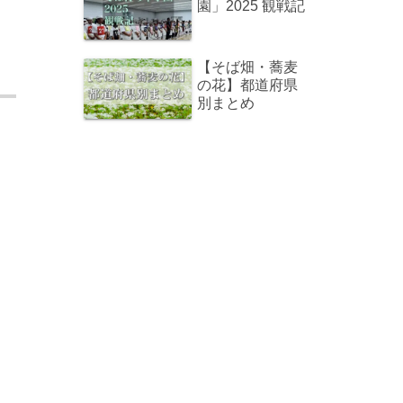
園」2025 観戦記
【そば畑・蕎麦
の花】都道府県
別まとめ