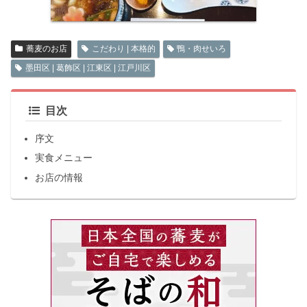
蕎麦のお店
こだわり | 本格的
鴨・肉せいろ
墨田区 | 葛飾区 | 江東区 | 江戸川区
目次
序文
実食メニュー
お店の情報