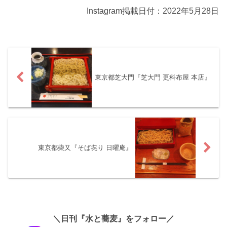
Instagram掲載日付：2022年5月28日
東京都芝大門『芝大門 更科布屋 本店』
東京都柴又『そば㐂り 日曜庵』
＼日刊『水と蕎麦』をフォロー／