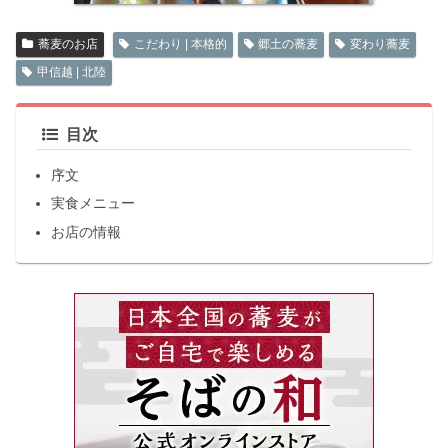
蕎麦のお店
こだわり | 本格的
郷土の蕎麦
変わり蕎麦
甲信越 | 北陸
目次
序文
実食メニュー
お店の情報