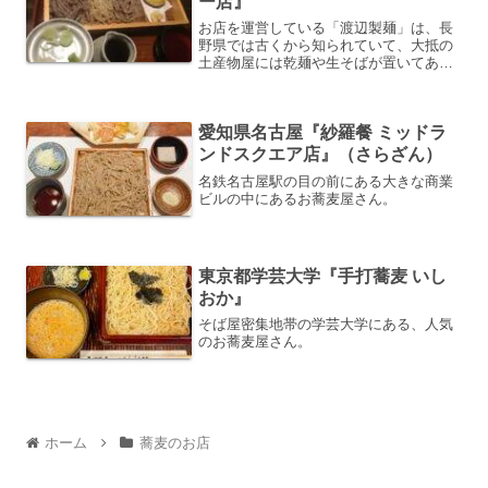
ー店』
お店を運営している「渡辺製麺」は、長
野県では古くから知られていて、大抵の
土産物屋には乾麺や生そばが置いてあ
る。ところが数年前、「博多一風堂」に
吸収され子会社になってしまった。蕎麦
がラーメンに負けた感ある。
愛知県名古屋『紗羅餐 ミッドラ
ンドスクエア店』（さらざん）
名鉄名古屋駅の目の前にある大きな商業
ビルの中にあるお蕎麦屋さん。
東京都学芸大学『手打蕎麦 いし
おか』
そば屋密集地帯の学芸大学にある、人気
のお蕎麦屋さん。
ホーム
蕎麦のお店