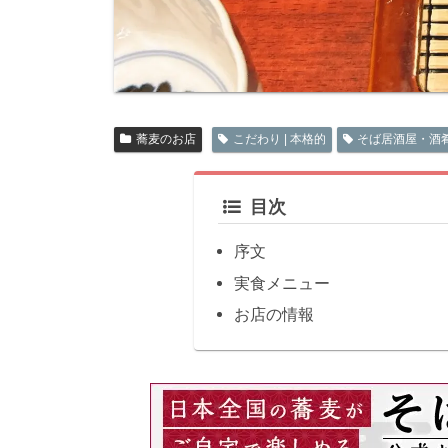
蕎麦のお店
こだわり | 本格的
そば居酒屋・酒
目次
序文
実食メニュー
お店の情報