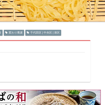
肴
変わり蕎麦
千代田区 | 中央区 | 港区