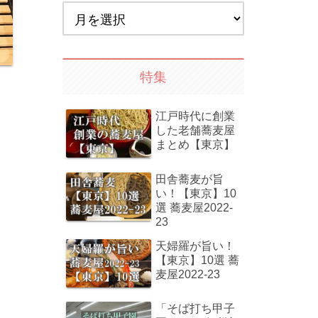
特集
江戸時代に創業
した老舗蕎麦屋
まとめ【東京】
田舎蕎麦が旨
い！【東京】10
選 蕎麦屋2022-
23
天婦羅が旨い！
【東京】10選 蕎
麦屋2022-23
「そば打ち甲子