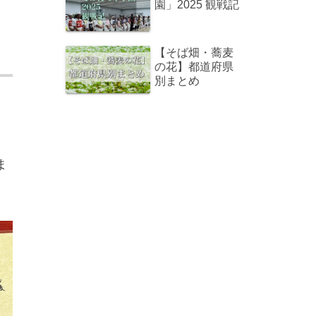
園」2025 観戦記
【そば畑・蕎麦
の花】都道府県
別まとめ
ま