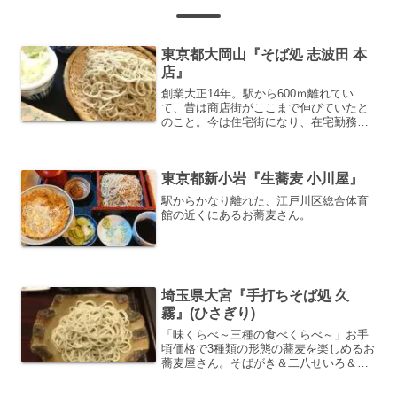
東京都大岡山『そば処 志波田 本
店』
創業大正14年。駅から600ｍ離れてい
て、昔は商店街がここまで伸びていたと
のこと。今は住宅街になり、在宅勤務の
住人のランチ客が多い。
東京都新小岩『生蕎麦 小川屋』
駅からかなり離れた、江戸川区総合体育
館の近くにあるお蕎麦さん。
埼玉県大宮『手打ちそば処 久
霧』(ひさぎり)
「味くらべ～三種の食べくらべ～」お手
頃価格で3種類の形態の蕎麦を楽しめるお
蕎麦屋さん。そばがき＆二八せいろ＆手
挽きせいろ。丁寧に一皿ずつ順番に提供
されます。