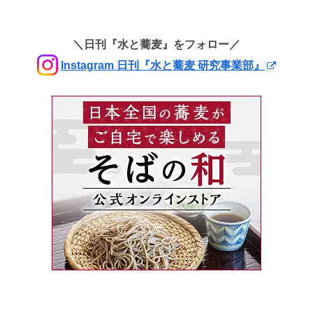
＼日刊『水と蕎麦』をフォロー／
Instagram 日刊『水と蕎麦 研究事業部』