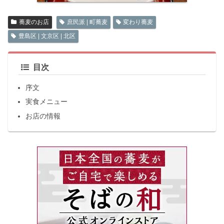
蕎麦のお店
庶民派 | 町蕎麦
変わり蕎麦
豊島区 | 文京区 | 北区
目次
序文
実食メニュー
お店の情報