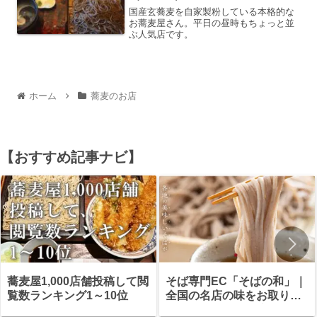
国産玄蕎麦を自家製粉している本格的な
お蕎麦屋さん。平日の昼時もちょっと並
ぶ人気店です。
ホーム
蕎麦のお店
【おすすめ記事ナビ】
蕎麦屋1,000店舗投稿して閲
そば専門EC「そばの和」｜
覧数ランキング1～10位
全国の名店の味をお取り寄
せ・ギフトにも最適