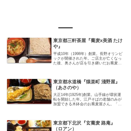
東京都三軒茶屋『蕎麦x美酒 たけ
や』
平成10年（1998年）創業。長野オリンピ
ックが開催された年。ご店主が亡くなっ
た後、奥さんが店を引き継いだお蕎麦屋
さん。
東京都水道橋『猿楽町 淺野屋』
（あさのや）
大正14年(1925年)創業。山手線が環状運
転を開始した年。江戸そばの老舗のみが
加盟できる木鉢会のお蕎麦屋さん。「大
海老天せいろ」1,300円「天もり」1,050
円 わずかな予算の差で海老天の大きさが
全然違う。大海老天がおススメです。
東京都下北沢『玄蕎麦 路庵』
（ロアン）