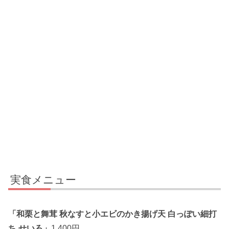
実食メニュー
「和栗と舞茸 秋なすと小エビのかき揚げ天 白っぽい細打
ち せいろ」
1,400円