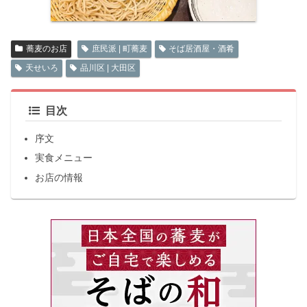
蕎麦のお店
庶民派 | 町蕎麦
そば居酒屋・酒肴
天せいろ
品川区 | 大田区
目次
序文
実食メニュー
お店の情報