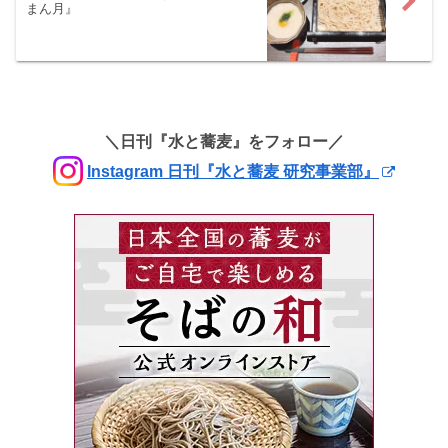
まん月』
＼日刊『水と蕎麦』をフォロー／
Instagram 日刊『水と蕎麦 研究事業部』