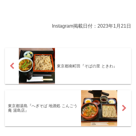
Instagram掲載日付：2023年1月21日
東京都南町田『そばの里 ときわ』
東京都湯島『へぎそば 地酒処 こんごう
庵 湯島店』