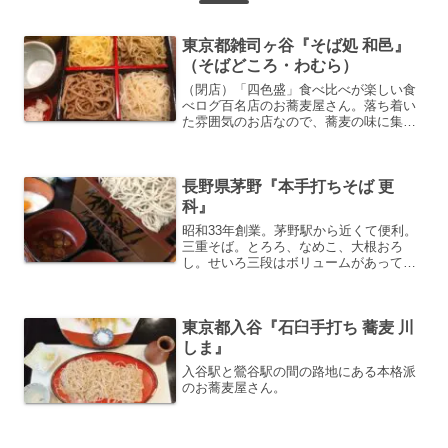
東京都雑司ヶ谷『そば処 和邑』
（そばどころ・わむら）
（閉店）「四色盛」食べ比べが楽しい食
べログ百名店のお蕎麦屋さん。落ち着い
た雰囲気のお店なので、蕎麦の味に集中
したい人におススメ。食べ終わったら、
裏の鬼子母神堂に参拝するのがセット。
長野県茅野『本手打ちそば 更
科』
昭和33年創業。茅野駅から近くて便利。
三重そば。とろろ、なめこ、大根おろ
し。せいろ三段はボリュームがあって、
大迫力。
東京都入谷『石臼手打ち 蕎麦 川
しま』
入谷駅と鶯谷駅の間の路地にある本格派
のお蕎麦屋さん。