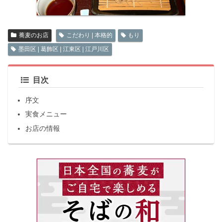
蕎麦のお店
こだわり | 本格的
もり
墨田区 | 葛飾区 | 江東区 | 江戸川区
目次
序文
実食メニュー
お店の情報