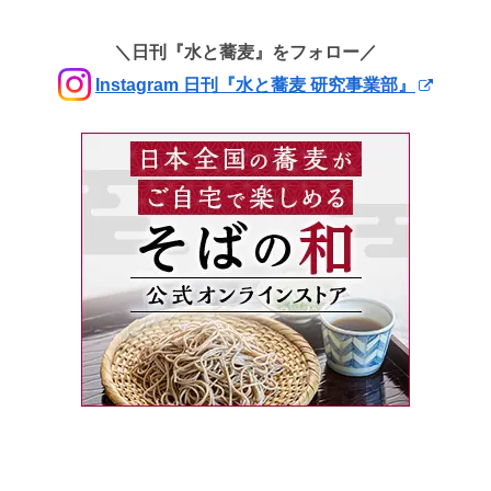
＼日刊『水と蕎麦』をフォロー／
Instagram 日刊『水と蕎麦 研究事業部』