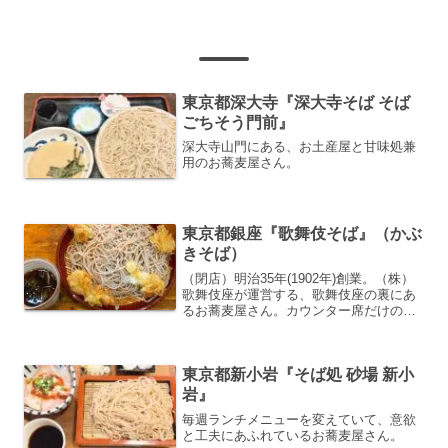
東京都深大寺『深大寺そば そば
ごちそう門前』
深大寺山門にある、お土産屋と甘味処兼
用のお蕎麦屋さん。
東京都銀座『歌舞伎そば』（かぶ
きそば）
（閉店）明治35年(1902年)創業。（株）
歌舞伎座が運営する、歌舞伎座の裏にあ
るお蕎麦屋さん。カウンター席だけの細
長く狭い店内です。
東京都新小岩『そば処 砂場 新小
岩』
毎週ランチメニューを変えていて、意欲
と工夫にあふれているお蕎麦屋さん。