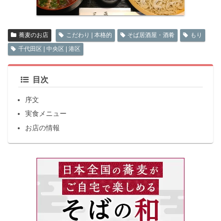
蕎麦のお店
こだわり | 本格的
そば居酒屋・酒肴
もり
千代田区 | 中央区 | 港区
目次
序文
実食メニュー
お店の情報