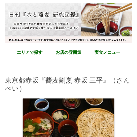
エリアで探す
お店の雰囲気
実食メニュー
東京都赤坂『蕎麦割烹 赤坂 三平』（さん
ぺい）