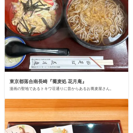
東京都落合南長崎『蕎麦処 花月庵』
漫画の聖地であるトキワ荘通りに昔からあるお蕎麦屋さん。