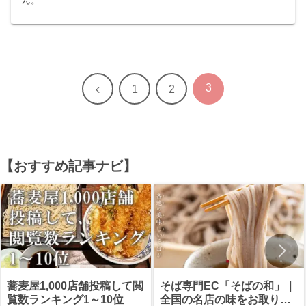
ん。
3
前
1
2
へ
【おすすめ記事ナビ】
蕎麦屋1,000店舗投稿して閲
そば専門EC「そばの和」｜
覧数ランキング1～10位
全国の名店の味をお取り寄